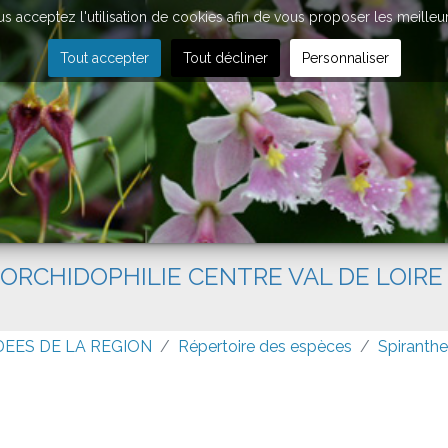
vous acceptez l'utilisation de cookies afin de vous proposer les meilleu
Tout accepter
Tout décliner
Personnaliser
'ORCHIDOPHILIE CENTRE VAL DE LOIRE
DEES DE LA REGION
Répertoire des espèces
Spiranth