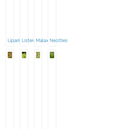
Liparis
Listères
Malaxis
Neotties