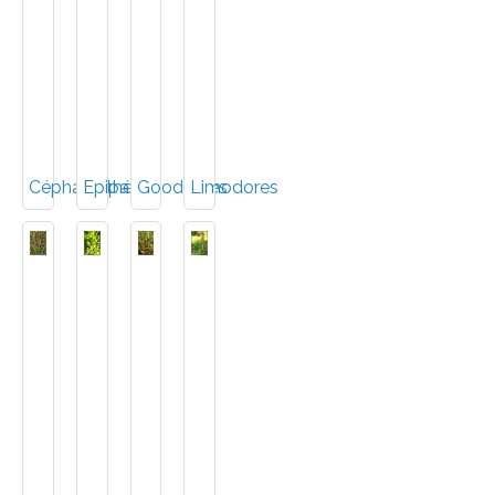
Céphalanthères
Epipactis
Goodyères
Limodores