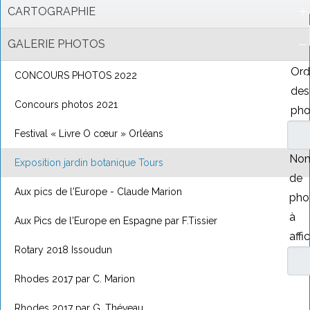
CARTOGRAPHIE
GALERIE PHOTOS
Ord
CONCOURS PHOTOS 2022
des
Concours photos 2021
pho
Festival « Livre O cœur » Orléans
Nom
Exposition jardin botanique Tours
de
Aux pics de l'Europe - Claude Marion
pho
à
Aux Pics de l'Europe en Espagne par F.Tissier
affi
Rotary 2018 Issoudun
Rhodes 2017 par C. Marion
Rhodes 2017 par G. Théveau