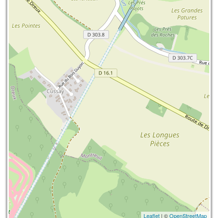
Leaflet
| ©
OpenStreetMap