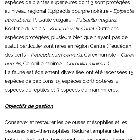
espèces de plantes supérieures dont 3 sont protégées
au niveau régional (Epipactis pourpre noirâtre -
Epipactis
atrorubens
, Pulsatile vulgaire -
Pulsatilla vulgaris
,
Koelerie du valais -
Koeleria vallesiana
). Outre ces
espèces protégées, plusieurs bien que n'ayant pas de
statut particulier sont rares en région Centre (Peucédan
des cerfs -
Peucedanum cervaria
, Carex humble -
Carex
humilis
, Coronille minime -
Coronilla minima
...).
La faune est également diversifiée, ont été recensées 15
espèces de papillons, 15 espèces d'orthoptères, 2
espèces de reptiles et 3 espèces de mammifères.
Objectifs de gestion
Conserver et restaurer les pelouses mésophiles et les
pelouses xéro-thermophiles. Réduire l'ampleur de la
fruticée. Réduire les boisements de résineux et favoriser