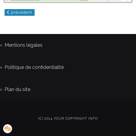
article précédent : la prairie du plessis (41)
précédent
Mentions légales
Politique de confidentialité
Plan du site
(C) 2014 YOUR COPYRIGHT INFO