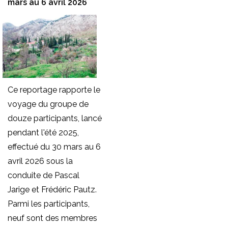
mars au 6 avril 2026
Ce reportage rapporte le
voyage du groupe de
douze participants, lancé
But de
pendant l'été 2025,
l'association
effectué du 30 mars au 6
L'association
avril 2026 sous la
a pour but de
conduite de Pascal
développer
Jarige et Frédéric Pautz.
la
Parmi les participants,
connaissance
neuf sont des membres
et la