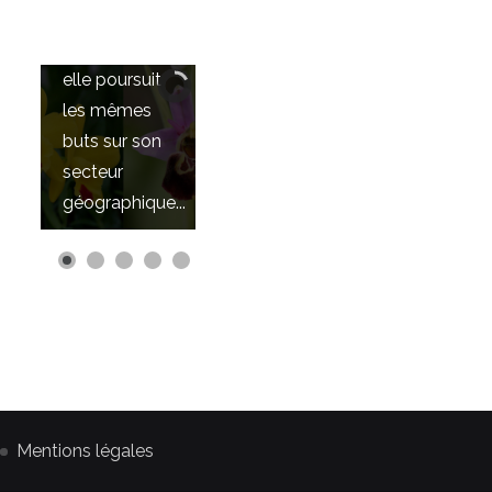
et
international,
elle poursuit
les mêmes
buts sur son
secteur
géographique...
Mentions légales