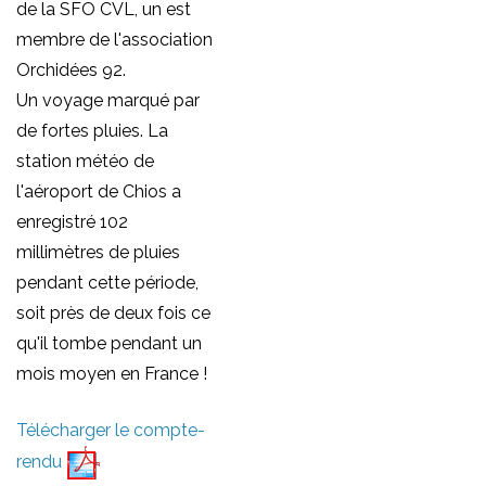
de la SFO CVL, un est
protection
membre de l'association
des
Orchidées 92.
orchidées
Un voyage marqué par
tant
de fortes pluies. La
indigènes
station météo de
qu'exotiques
l'aéroport de Chios a
dans la
enregistré 102
région
millimètres de pluies
Centre.
pendant cette période,
Emanation
soit près de deux fois ce
locale de la
qu'il tombe pendant un
Société
mois moyen en France !
Française
d'Orchidophilie
Télécharger le compte-
qui agit au
rendu
plan national